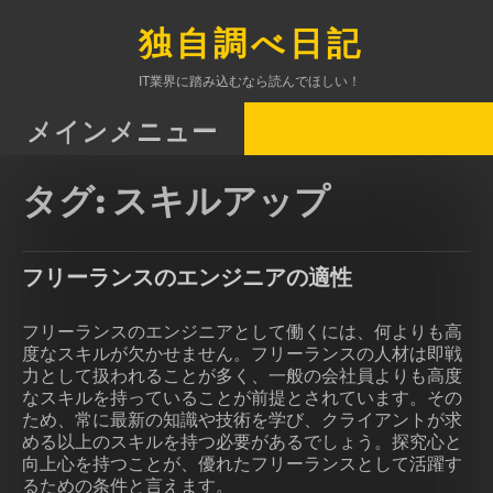
コ
ン
独自調べ日記
テ
ン
IT業界に踏み込むなら読んでほしい！
ツ
へ
メインメニュー
ス
キ
タグ:
スキルアップ
ッ
プ
フリーランスのエンジニアの適性
フリーランスのエンジニアとして働くには、何よりも高
度なスキルが欠かせません。フリーランスの人材は即戦
力として扱われることが多く、一般の会社員よりも高度
なスキルを持っていることが前提とされています。その
ため、常に最新の知識や技術を学び、クライアントが求
める以上のスキルを持つ必要があるでしょう。探究心と
向上心を持つことが、優れたフリーランスとして活躍す
るための条件と言えます。