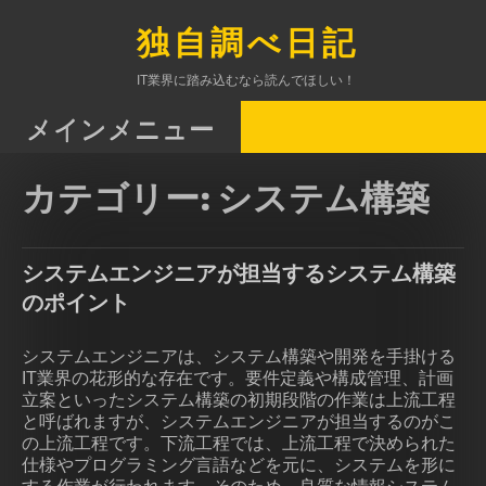
コ
ン
独自調べ日記
テ
ン
IT業界に踏み込むなら読んでほしい！
ツ
へ
メインメニュー
ス
キ
カテゴリー:
システム構築
ッ
プ
システムエンジニアが担当するシステム構築
のポイント
システムエンジニアは、システム構築や開発を手掛ける
IT業界の花形的な存在です。要件定義や構成管理、計画
立案といったシステム構築の初期段階の作業は上流工程
と呼ばれますが、システムエンジニアが担当するのがこ
の上流工程です。下流工程では、上流工程で決められた
仕様やプログラミング言語などを元に、システムを形に