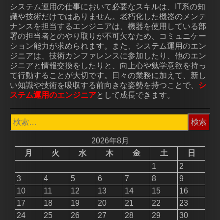
システム運用の仕事において必要なスキルは、IT系の知
識や技術だけではありません。老朽化した機器のメンテ
ナンスを担当するエンジニアは、機器を使用している部
署の担当者とのやり取りが不可欠なため、コミュニケー
ション能力が求められます。また、システム運用のエン
ジニアは、技術カンファレンスに参加したり、他のエン
ジニアと情報交換をしたりと、向上心や勉学意欲を持っ
て行動することが大切です。日々の業務に加えて、新し
い知識や技術を吸収する前向きな姿勢を持つことで、
シ
ステム運用のエンジニア
として成長できます。
検
索:
2026年8月
月
火
水
木
金
土
日
1
2
3
4
5
6
7
8
9
10
11
12
13
14
15
16
17
18
19
20
21
22
23
24
25
26
27
28
29
30