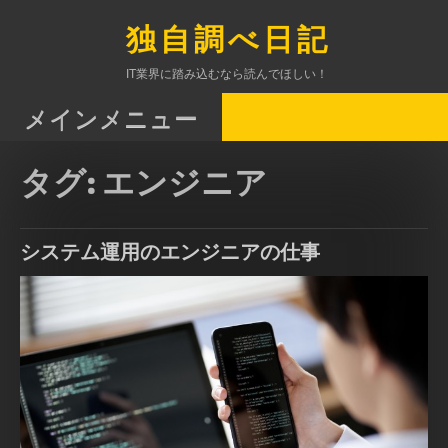
コ
ン
独自調べ日記
テ
ン
IT業界に踏み込むなら読んでほしい！
ツ
へ
メインメニュー
ス
キ
タグ:
エンジニア
ッ
プ
システム運用のエンジニアの仕事