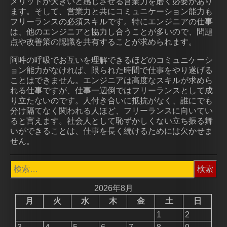
メリットが大きいと感じさせる営業力を磨く必要があり
ます。そして、営業力と共にコミュニケーション能力も
フリーランスの必須スキルです。特にエンジニアの仕事
は、他のエンジニアと協力し合うことが多いので、問題
点や改善策の認識を共有することが求められます。
阿吽の呼吸でお互いを理解できるほどのコミュニケーシ
ョン能力がなければ、限られた時間で仕事をやり遂げる
ことはできません。エンジニアは高度なスキルが求めら
れる仕事ですが、仕事一辺倒ではフリーランスとして成
り立たないのです。人付き合いに抵抗がなく、誰にでも
分け隔てなく関われる人ほど、フリーランスに向いてい
ると言えます。社会人として恥ずかしくない立ち振る舞
いができることは、仕事を長く続けるためには欠かせま
せん。
検
索:
2026年8月
月
火
水
木
金
土
日
1
2