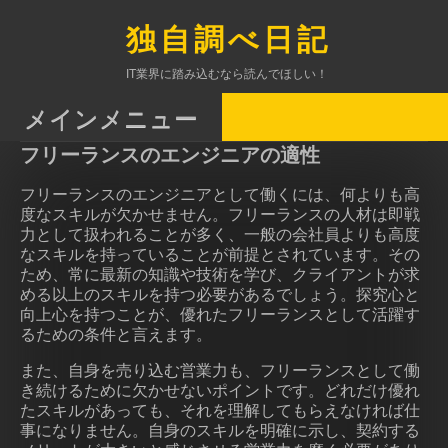
コ
ン
独自調べ日記
テ
ン
IT業界に踏み込むなら読んでほしい！
ツ
へ
メインメニュー
ス
フリーランスのエンジニアの適性
キ
ッ
フリーランスのエンジニアとして働くには、何よりも高
プ
度なスキルが欠かせません。フリーランスの人材は即戦
力として扱われることが多く、一般の会社員よりも高度
なスキルを持っていることが前提とされています。その
ため、常に最新の知識や技術を学び、クライアントが求
める以上のスキルを持つ必要があるでしょう。探究心と
向上心を持つことが、優れたフリーランスとして活躍す
るための条件と言えます。
また、自身を売り込む営業力も、フリーランスとして働
き続けるために欠かせないポイントです。どれだけ優れ
たスキルがあっても、それを理解してもらえなければ仕
事になりません。自身のスキルを明確に示し、契約する